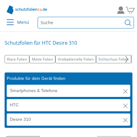
Menü
Schutzfolien für HTC Desire 310
Klare Folien
Matte Folien
Antibakterielle Folien
Sichtschutz Folien
Fu
Produkte für dein Gerät finden
Smartphones & Telefone
HTC
Desire 310