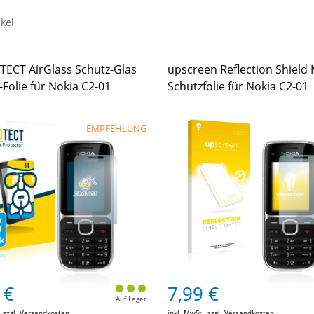
ikel
TECT AirGlass Schutz-Glas
upscreen Reflection Shield 
Folie für Nokia C2-01
Schutzfolie für Nokia C2-01
EMPFEHLUNG
 €
7,99 €
Auf Lager
, zzgl.
Versandkosten
inkl. MwSt., zzgl.
Versandkosten