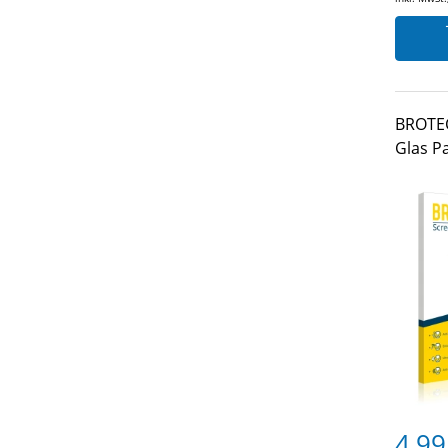
BROTEC
Glas Pa
4,99