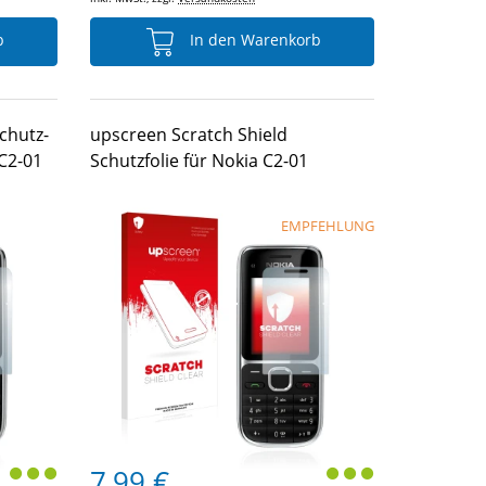
b
In den Warenkorb
chutz-
upscreen Scratch Shield
 C2-01
Schutzfolie für Nokia C2-01
EMPFEHLUNG
7,99 €