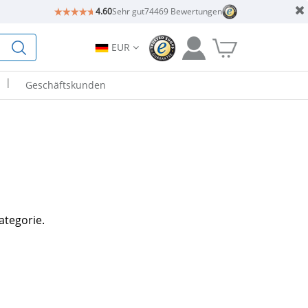
4.60
Sehr gut
74469 Bewertungen
EUR
|
Geschäftskunden
ategorie.