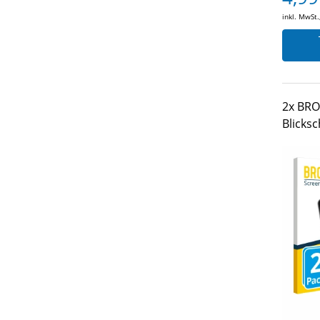
inkl. MwSt.
2x BRO
Blicksc