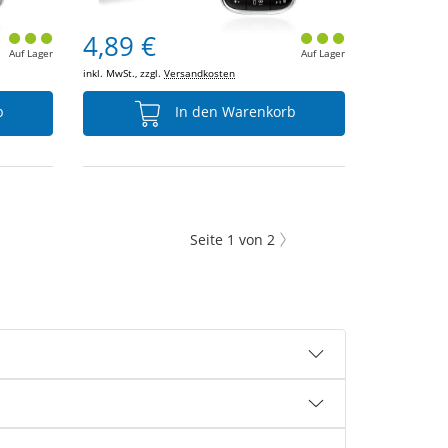
4,89 €
Auf Lager
Auf Lager
inkl. MwSt., zzgl.
Versandkosten
b
In den Warenkorb
Seite
1
von
2