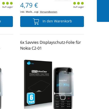
4,79 €
Auf Lager
Auf Lager
inkl. MwSt., zzgl.
Versandkosten
b
In den Warenkorb
6x Savvies Displayschutz-Folie für
-
Nokia C2-01