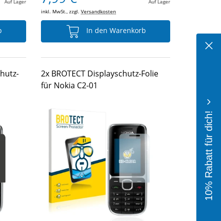
Auf Lager
Auf Lager
inkl. MwSt., zzgl.
Versandkosten
b
In den Warenkorb
hutz-
2x BROTECT Displayschutz-Folie
für Nokia C2-01
10% Rabatt für dich!