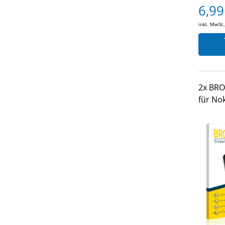
6,99
inkl. MwSt.
2x BRO
für No