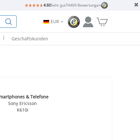
4.60
Sehr gut
74469 Bewertungen
EUR
|
Geschäftskunden
martphones & Telefone
Sony Ericsson
K610i