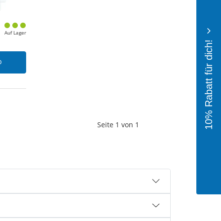
Auf Lager
10% Rabatt für dich!
b
Seite
1
von
1