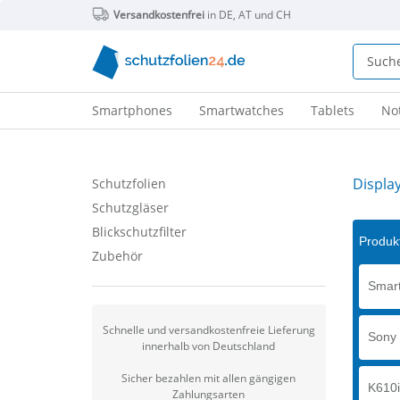
Versandkostenfrei
in DE, AT und CH
Smartphones
Smartwatches
Tablets
No
Displa
Schutzfolien
Schutzgläser
Blickschutzfilter
Produkt
Zubehör
Smart
Schnelle und versandkostenfreie Lieferung
Sony 
innerhalb von Deutschland
Sicher bezahlen mit allen gängigen
K610i
Zahlungsarten