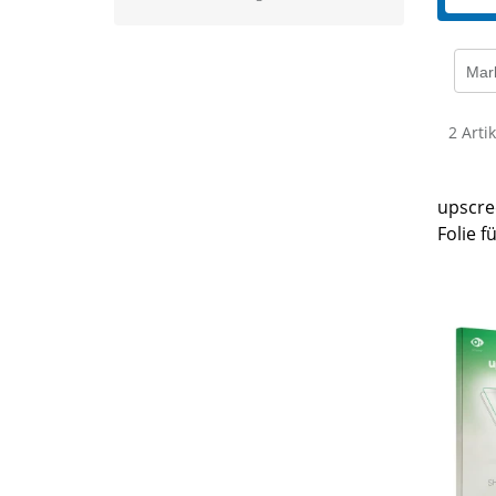
Mar
2 Arti
upscre
Folie f