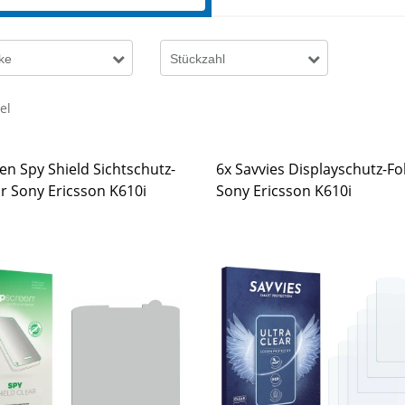
ke
Stückzahl
kel
en Spy Shield Sichtschutz-
6x Savvies Displayschutz-Fol
ür Sony Ericsson K610i
Sony Ericsson K610i