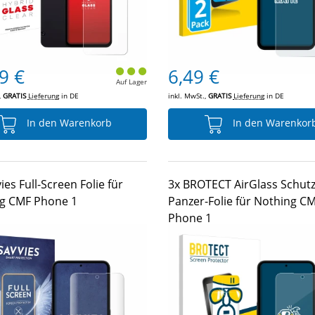
9 €
6,49 €
Auf Lager
,
GRATIS
Lieferung
in DE
inkl. MwSt.,
GRATIS
Lieferung
in DE
In den Warenkorb
In den Warenkor
ies Full-Screen Folie für
3x BROTECT AirGlass Schutz
g CMF Phone 1
Panzer-Folie für Nothing C
Phone 1