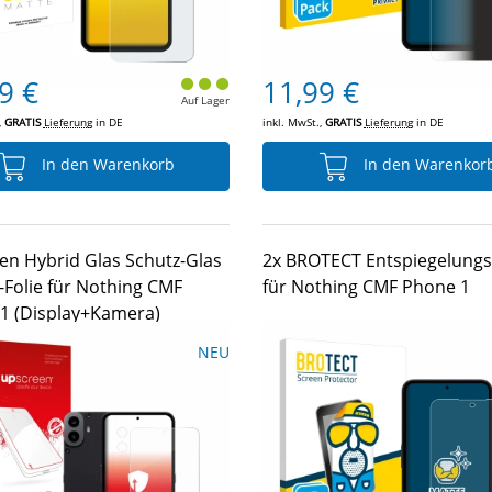
9 €
11,99 €
Auf Lager
,
GRATIS
Lieferung
in DE
inkl. MwSt.,
GRATIS
Lieferung
in DE
In den Warenkorb
In den Warenkor
en Hybrid Glas Schutz-Glas
2x BROTECT Entspiegelungs-
-Folie für Nothing CMF
für Nothing CMF Phone 1
1 (Display+Kamera)
NEU