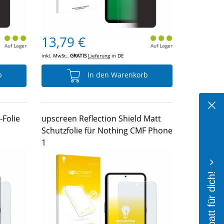
13,79 €
Auf Lager
Auf Lager
inkl. MwSt.,
GRATIS
Lieferung
in DE
b
In den Warenkorb
Folie
upscreen Reflection Shield Matt
Schutzfolie für Nothing CMF Phone
1
10% Rabatt für dich!