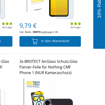
9,79 €
Auf Lager
Auf Lager
inkl. MwSt.,
GRATIS
Lieferung
in DE
b
In den Warenkorb
-Glas
3x BROTECT AirGlass Schutz-Glas
MF
Panzer-Folie für Nothing CMF
Phone 1 (NUR Kameraschutz)