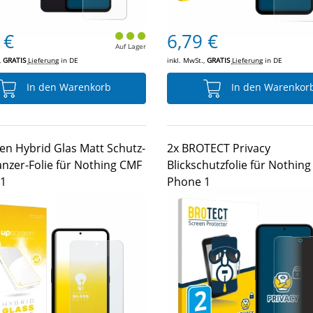
 €
6,79 €
Auf Lager
,
GRATIS
Lieferung
in DE
inkl. MwSt.,
GRATIS
Lieferung
in DE
In den Warenkorb
In den Warenkor
en Hybrid Glas Matt Schutz-
2x BROTECT Privacy
anzer-Folie für Nothing CMF
Blickschutzfolie für Nothin
1
Phone 1