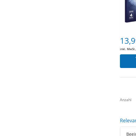
13,9
inkl. MwSt.
Anzahl
Releva
Beei