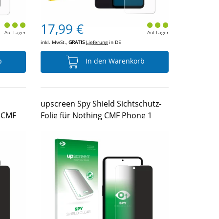
17,99 €
Auf Lager
Auf Lager
inkl. MwSt.,
GRATIS
Lieferung
in DE
b
In den Warenkorb
upscreen Spy Shield Sichtschutz-
g CMF
Folie für Nothing CMF Phone 1