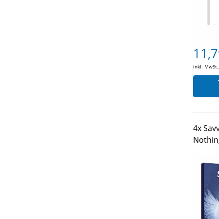
11,7
inkl. MwSt.
4x Savv
Nothin