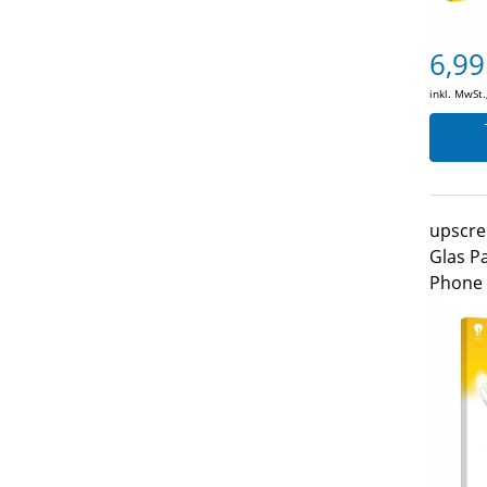
6,99
inkl. MwSt.
upscre
Glas P
Phone 