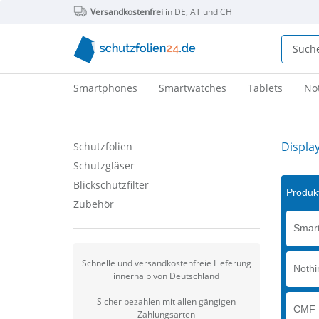
Versandkostenfrei
in DE, AT und CH
Smartphones
Smartwatches
Tablets
No
Displa
Schutzfolien
Schutzgläser
Blickschutzfilter
Produkt
Zubehör
Smart
Schnelle und versandkostenfreie Lieferung
Nothi
innerhalb von Deutschland
Sicher bezahlen mit allen gängigen
CMF 
Zahlungsarten