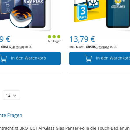
9 €
13,79 €
Auf Lager
,
GRATIS
Lieferung
in DE
inkl. MwSt.,
GRATIS
Lieferung
in DE
In den Warenkorb
In den Warenkor
nte Fragen
nträchtigt BROTECT AirGlass Glas Panzer-Folie die Touch-Bedienun