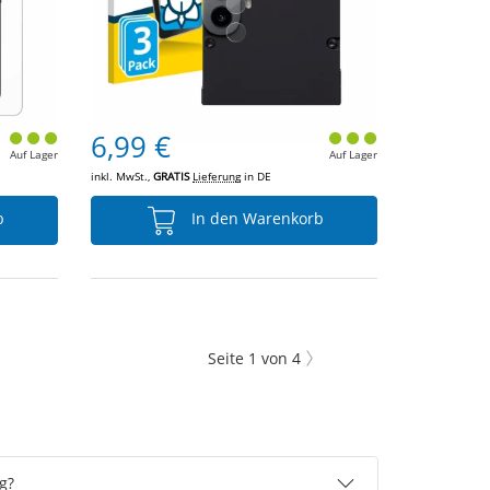
6,99 €
Auf Lager
Auf Lager
inkl. MwSt.,
GRATIS
Lieferung
in DE
b
In den Warenkorb
Seite
1
von
4
g?