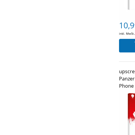
10,9
inkl. MwSt.
upscre
Panzer
Phone 