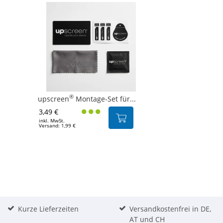
®
upscreen
Montage-Set für...
3,49 €
inkl. MwSt.
Versand: 1,99 €
Kurze Lieferzeiten
Versandkostenfrei in DE,
AT und CH