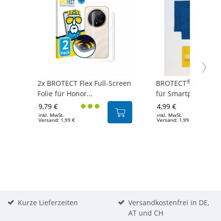
®
2x BROTECT Flex Full-Screen
BROTECT
5er Rein
Folie für Honor...
für Smartphones
9,79 €
4,99 €
inkl. MwSt.
inkl. MwSt.
Versand: 1,99 €
Versand: 1,99 €
Kurze Lieferzeiten
Versandkostenfrei in DE,
AT und CH