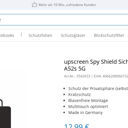
Mehr als 10 Mio. zufriedene Kunden
|
tebooks
Schutzfolien
Schutzgläser
Blickschutzfilter
upscreen Spy Shield Sic
A52s 5G
Art.Nr.:
3542653
| EAN:
406620806673
Schutz der Privatsphäre (selbs
Kratzschutz
Blasenfreie Montage
Multitouch optimiert
Made in Germany
12,99 €