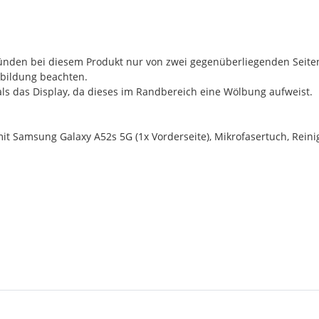
ründen bei diesem Produkt nur von zwei gegenüberliegenden Seiten
bbildung beachten.
n als das Display, da dieses im Randbereich eine Wölbung aufweist.
mit Samsung Galaxy A52s 5G (1x Vorderseite), Mikrofasertuch, Rein