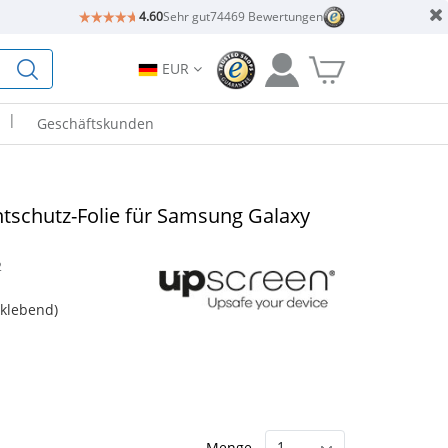
4.60
Sehr gut
74469 Bewertungen
EUR
|
Geschäftskunden
htschutz-Folie für Samsung Galaxy
2
tklebend)
Menge