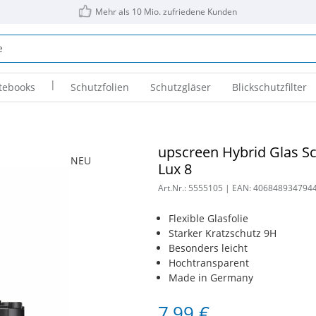
Mehr als 10 Mio. zufriedene Kunden
|
tebooks
Schutzfolien
Schutzgläser
Blickschutzfilter
upscreen Hybrid Glas Sch
NEU
Lux 8
Art.Nr.:
5555105
| EAN:
406848934794
Flexible Glasfolie
Starker Kratzschutz 9H
Besonders leicht
Hochtransparent
Made in Germany
7,99 €