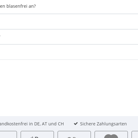
en blasenfrei an?
?
andkostenfrei in DE, AT und CH
Sichere Zahlungsarten