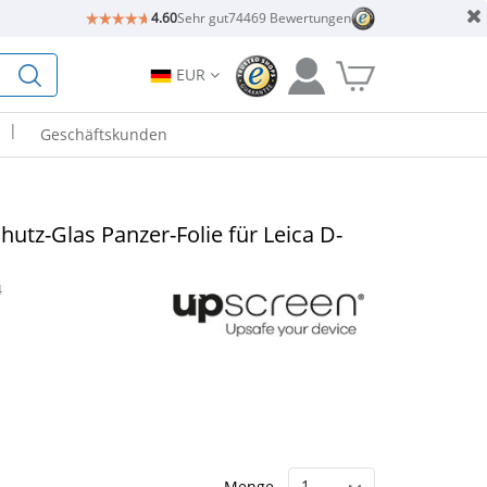
4.60
Sehr gut
74469 Bewertungen
EUR
|
Geschäftskunden
utz-Glas Panzer-Folie für Leica D-
4
Menge