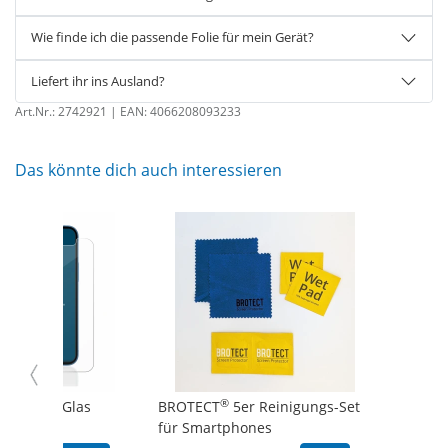
Wie finde ich die passende Folie für mein Gerät?
Liefert ihr ins Ausland?
Art.Nr.:
2742921
| EAN:
4066208093233
Das könnte dich auch interessieren
®
AirGlass Glas
BROTECT
5er Reinigungs-Set
für...
für Smartphones