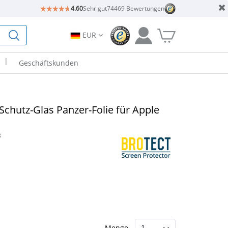
4.60
Sehr gut
74469 Bewertungen
EUR
|
Geschäftskunden
chutz-Glas Panzer-Folie für Apple
3
Menge