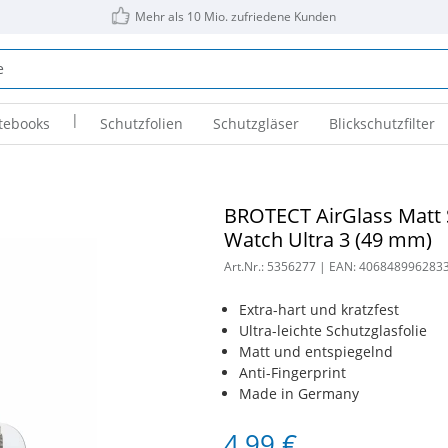
Mehr als 10 Mio. zufriedene Kunden
|
tebooks
Schutzfolien
Schutzgläser
Blickschutzfilter
BROTECT AirGlass Matt S
Watch Ultra 3 (49 mm)
Art.Nr.:
5356277
| EAN:
406848996283
Extra-hart und kratzfest
Ultra-leichte Schutzglasfolie
Matt und entspiegelnd
Anti-Fingerprint
Made in Germany
4,99 €