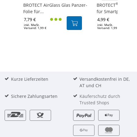
®
BROTECT AirGlass Glas Panzer-
BROTECT
5er Rein
Folie für...
für Smartphones
7,79 €
4,99 €
inkl. MwSt.
inkl. MwSt.
Versand: 1,99 €
Versand: 1,99 €
Kurze Lieferzeiten
Versandkostenfrei in DE,
AT und CH
Sichere Zahlungsarten
Käuferschutz durch
Trusted Shops