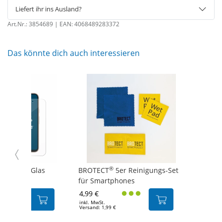
Liefert ihr ins Ausland?
Art.Nr.:
3854689
| EAN:
4068489283372
Das könnte dich auch interessieren
®
AirGlass Glas
BROTECT
5er Reinigungs-Set
für...
für Smartphones
4,99 €
inkl. MwSt.
Versand: 1,99 €