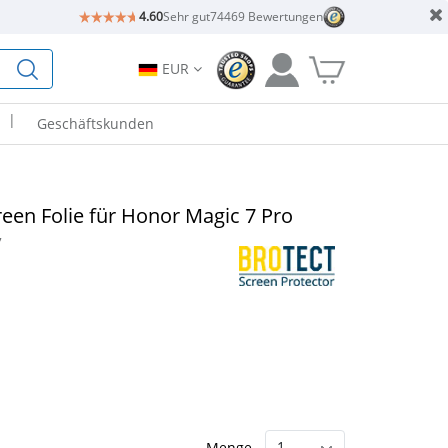
4.60
Sehr gut
74469 Bewertungen
EUR
|
Geschäftskunden
reen Folie für Honor Magic 7 Pro
7
Menge