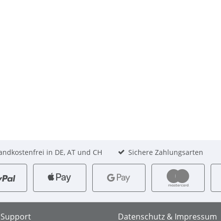
andkostenfrei in DE, AT und CH
Sichere Zahlungsarten
& Support
Datenschutz & Impressum