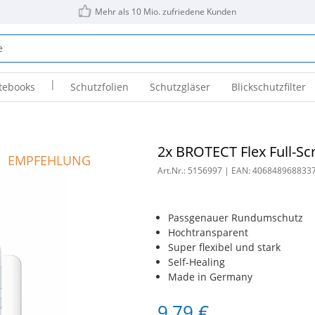
Mehr als 10 Mio. zufriedene Kunden
|
tebooks
Schutzfolien
Schutzgläser
Blickschutzfilter
2x BROTECT Flex Full-Sc
EMPFEHLUNG
Art.Nr.:
5156997
| EAN:
406848968833
Passgenauer Rundumschutz
Hochtransparent
Super flexibel und stark
Self-Healing
Made in Germany
9,79 €