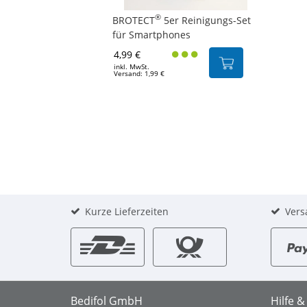
®
BROTECT
5er Reinigungs-Set
für Smartphones
4,99 €
inkl. MwSt.
Versand: 1,99 €
Kurze Lieferzeiten
Vers
Bedifol GmbH
Hilfe 