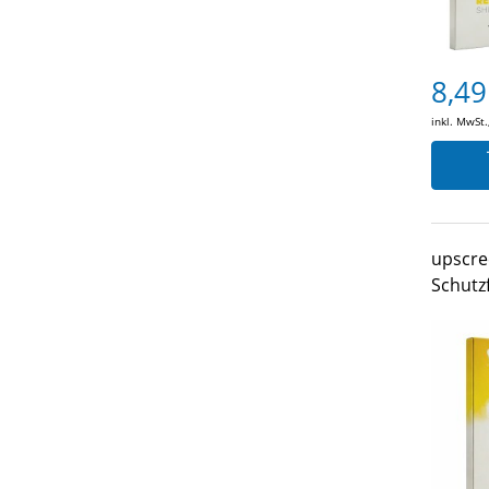
8,49
inkl. MwSt.
upscre
Schutzf