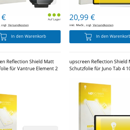
 €
20,99 €
Auf Lager
, zzgl.
Versandkosten
inkl. MwSt., zzgl.
Versandkosten
In den Warenkorb
In den Warenkor
en Reflection Shield Matt
upscreen Reflection Shield 
folie für Vantrue Element 2
Schutzfolie für Juno Tab 4 1