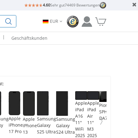
4.60
Sehr gut
74469 Bewertungen
EUR
|
Geschäftskunden
t:
Samsung
Apple
Apple
Pioneer
Galaxy
iPad
iPad
SPH-
Book5
A16
Air
DA77DAB
Apple
sung
Samsung
Apple
Samsung
360 15.6"
11"
11"
iPhone
xy
Galaxy
iPhone
Galaxy
WiFi
M3
17 Pro
S25 Ultra
13
S24 Ultra
2025
2025