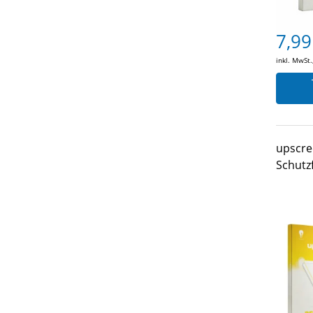
7,99
inkl. MwSt.
upscre
Schutz