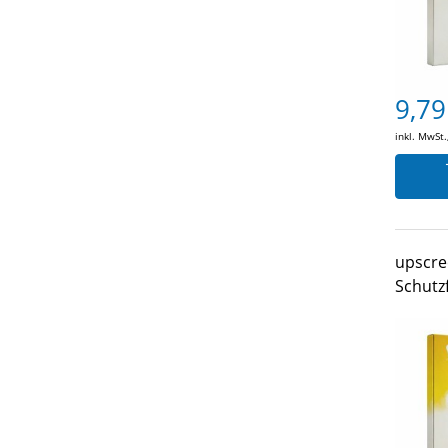
9,79
inkl. MwSt.
upscre
Schutzf