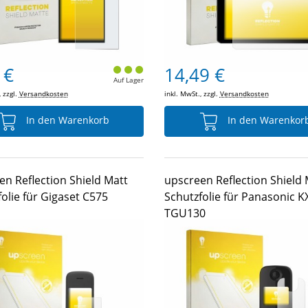
 €
14,49 €
Auf Lager
, zzgl.
Versandkosten
inkl. MwSt., zzgl.
Versandkosten
In den Warenkorb
In den Warenkor
en Reflection Shield Matt
upscreen Reflection Shield 
olie für Gigaset C575
Schutzfolie für Panasonic K
TGU130