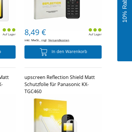
8,49 €
Auf Lager
Auf Lager
inkl. MwSt., zzgl.
Versandkosten
b
In den Warenkorb
Matt
upscreen Reflection Shield Matt
X-
Schutzfolie für Panasonic KX-
TGC460