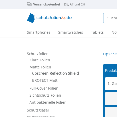
Versandkostenfrei
in DE, AT und CH
Smartphones
Smartwatches
Tablets
No
upscre
Schutzfolien
Klare Folien
Matte Folien
Produkt
upscreen Reflection Shield
BROTECT Matt
1. Ge
Full-Cover Folien
Sichtschutz Folien
Antibakterielle Folien
Schutzgläser