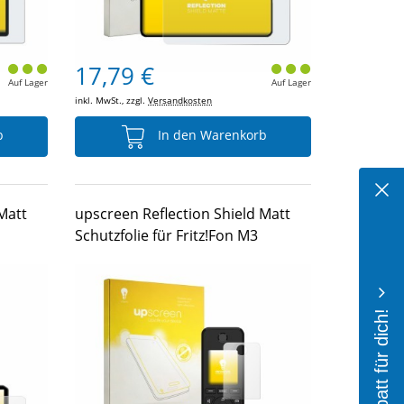
17,79 €
Auf Lager
Auf Lager
inkl. MwSt., zzgl.
Versandkosten
b
In den Warenkorb
Matt
upscreen Reflection Shield Matt
Schutzfolie für Fritz!Fon M3
10% Rabatt für dich!