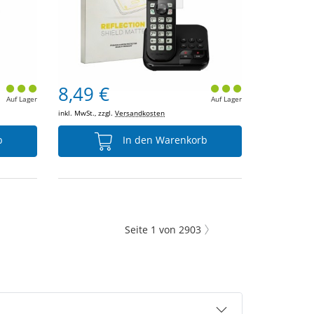
8,49 €
Auf Lager
Auf Lager
inkl. MwSt., zzgl.
Versandkosten
b
In den Warenkorb
Seite
1
von
2903