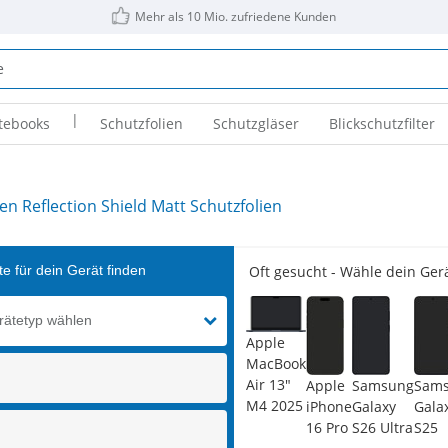
Mehr als 10 Mio. zufriedene Kunden
|
tebooks
Schutzfolien
Schutzgläser
Blickschutzfilter
en Reflection Shield Matt Schutzfolien
e für dein Gerät finden
Oft gesucht - Wähle dein Gerä
rätetyp wählen
Apple
MacBook
Air 13"
Apple
Samsung
Sam
M4 2025
iPhone
Galaxy
Gala
16 Pro
S26 Ultra
S25