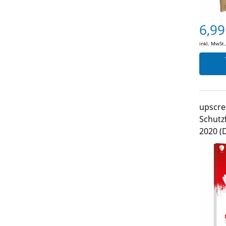
6,99
inkl. MwSt.
upscre
Schutzf
2020 (