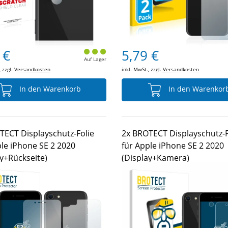
 €
5,79 €
Auf Lager
, zzgl.
Versandkosten
inkl. MwSt., zzgl.
Versandkosten
In den Warenkorb
In den Warenkor
TECT Displayschutz-Folie
2x BROTECT Displayschutz-F
ple iPhone SE 2 2020
für Apple iPhone SE 2 2020
ay+Rückseite)
(Display+Kamera)