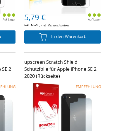
5,79 €
Auf Lager
Auf Lager
inkl. MwSt., zzgl.
Versandkosten
b
In den Warenkorb
upscreen Scratch Shield
e SE 2
Schutzfolie für Apple iPhone SE 2
2020 (Rückseite)
FEHLUNG
EMPFEHLUNG