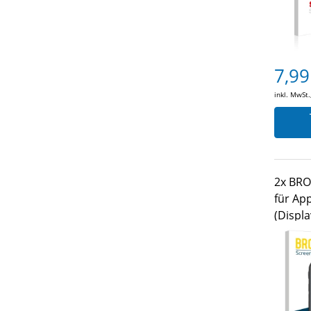
7,99
inkl. MwSt.
2x BRO
für Ap
(Displ