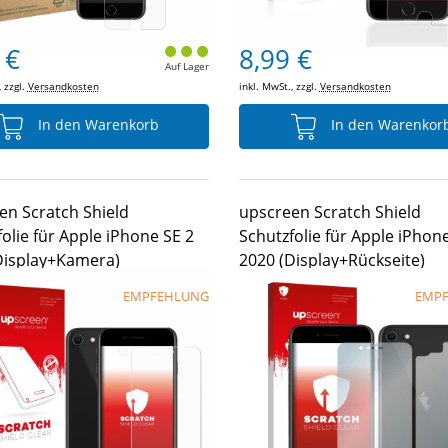
 €
8,99 €
Auf Lager
, zzgl.
Versandkosten
inkl. MwSt., zzgl.
Versandkosten
In den Warenkorb
In den Warenkor
en Scratch Shield
upscreen Scratch Shield
olie für Apple iPhone SE 2
Schutzfolie für Apple iPhon
Display+Kamera)
2020 (Display+Rückseite)
EMPFEHLUNG
EMP