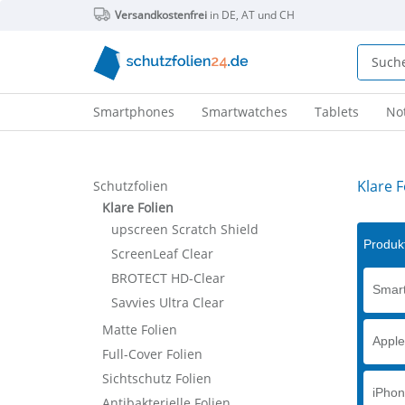
Versandkostenfrei
in DE, AT und CH
Smartphones
Smartwatches
Tablets
No
Klare F
Schutzfolien
Klare Folien
upscreen Scratch Shield
Produkt
ScreenLeaf Clear
BROTECT HD-Clear
Smart
Savvies Ultra Clear
Matte Folien
Apple
Full-Cover Folien
Sichtschutz Folien
iPhon
Antibakterielle Folien