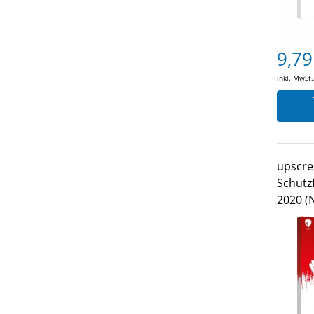
9,79
inkl. MwSt.
upscre
Schutzf
2020 (