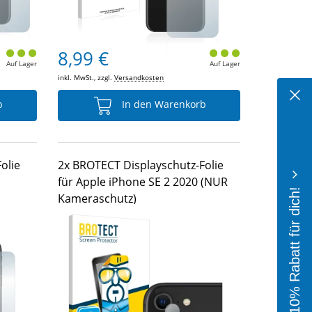
8,99 €
Auf Lager
Auf Lager
inkl. MwSt., zzgl.
Versandkosten
b
In den Warenkorb
olie
2x BROTECT Displayschutz-Folie
für Apple iPhone SE 2 2020 (NUR
10% Rabatt für dich!
Kameraschutz)