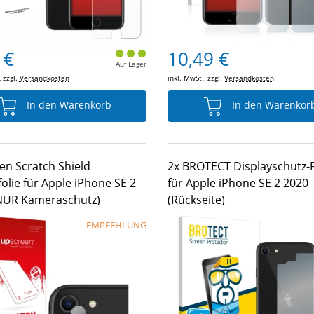
 €
10,49 €
Auf Lager
, zzgl.
Versandkosten
inkl. MwSt., zzgl.
Versandkosten
In den Warenkorb
In den Warenkor
en Scratch Shield
2x BROTECT Displayschutz-F
olie für Apple iPhone SE 2
für Apple iPhone SE 2 2020
NUR Kameraschutz)
(Rückseite)
EMPFEHLUNG