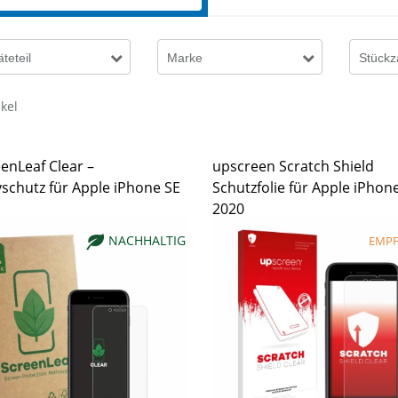
teteil
Marke
Stückz
ikel
enLeaf Clear –
upscreen Scratch Shield
yschutz für Apple iPhone SE
Schutzfolie für Apple iPhon
2020
NACHHALTIG
EMP