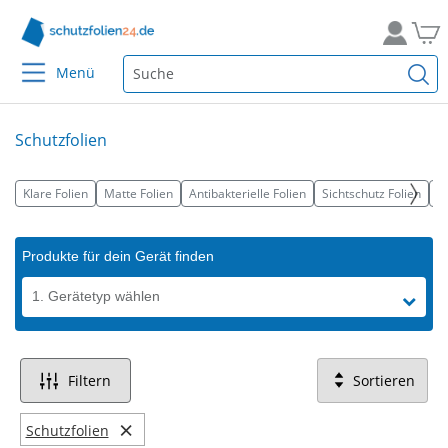
Menü
Schutzfolien
Klare Folien
Matte Folien
Antibakterielle Folien
Sichtschutz Folien
Fu
Produkte für dein Gerät finden
1. Gerätetyp wählen
Filtern
Sortieren
×
Schutzfolien