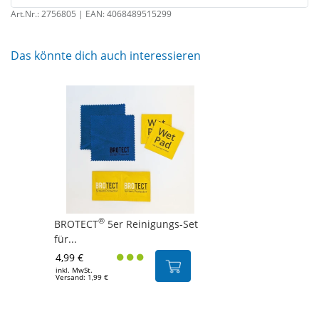
Art.Nr.:
2756805
| EAN:
4068489515299
Das könnte dich auch interessieren
®
BROTECT
5er Reinigungs-Set
für...
4,99 €
inkl. MwSt.
Versand: 1,99 €