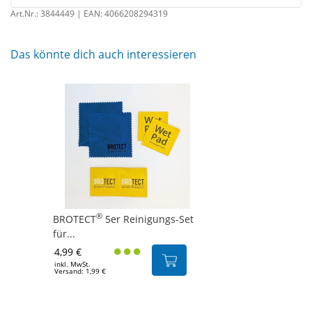
Art.Nr.:
3844449
| EAN:
4066208294319
Das könnte dich auch interessieren
®
BROTECT
5er Reinigungs-Set
für...
4,99 €
inkl. MwSt.
Versand: 1,99 €