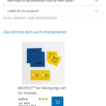
Wie finde ich die passende Folie für mein Gerät?
Liefert ihr ins Ausland?
Art.Nr.:
3963235
| EAN:
4070345322729
Das könnte dich auch interessieren
®
BROTECT
5er Reinigungs-Set
für Displays
4,99 €
inkl. MwSt.
Versand: 1,99 €