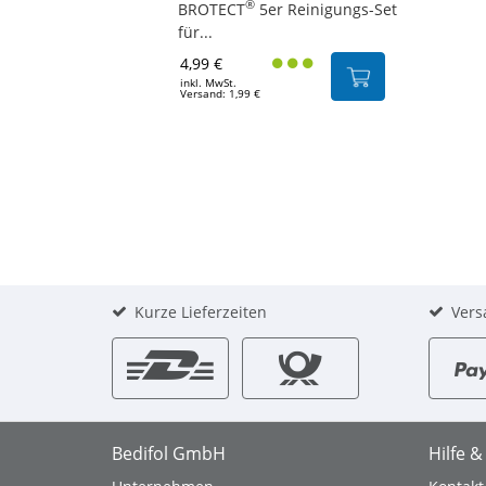
®
BROTECT
5er Reinigungs-Set
für...
4,99 €
inkl. MwSt.
Versand: 1,99 €
Kurze Lieferzeiten
Vers
Bedifol GmbH
Hilfe 