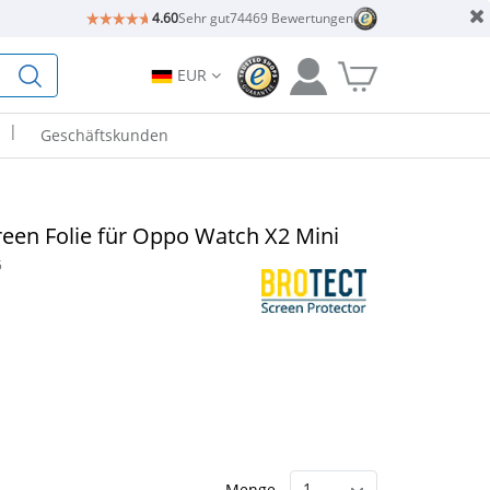
4.60
Sehr gut
74469 Bewertungen
EUR
|
Geschäftskunden
reen Folie für Oppo Watch X2 Mini
5
Menge