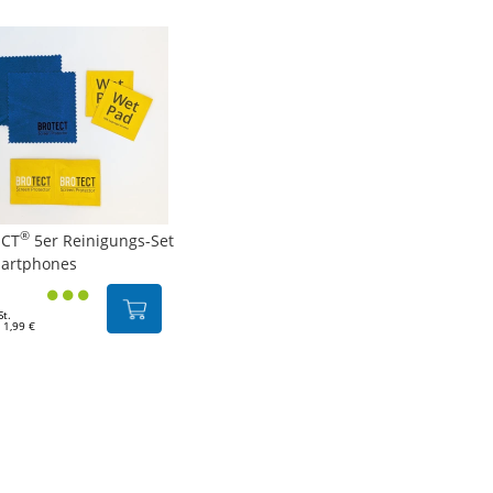
®
CT
5er Reinigungs-Set
martphones
St.
 1,99 €