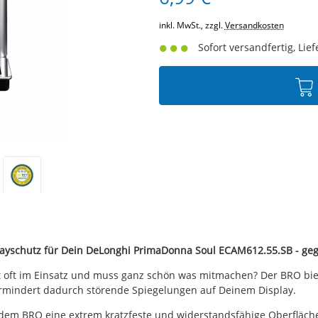
inkl. MwSt., zzgl.
Versandkosten
Sofort versandfertig, Lief
playschutz für Dein DeLonghi PrimaDonna Soul ECAM612.55.SB - geg
oft im Einsatz und muss ganz schön was mitmachen? Der BRO biete
vermindert dadurch störende Spiegelungen auf Deinem Display.
dem BRO eine extrem kratzfeste und widerstandsfähige Oberfläche 