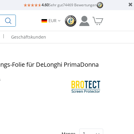
4.60
Sehr gut
74469 Bewertungen
EUR
|
Geschäftskunden
ngs-Folie für DeLonghi PrimaDonna
5
Menge