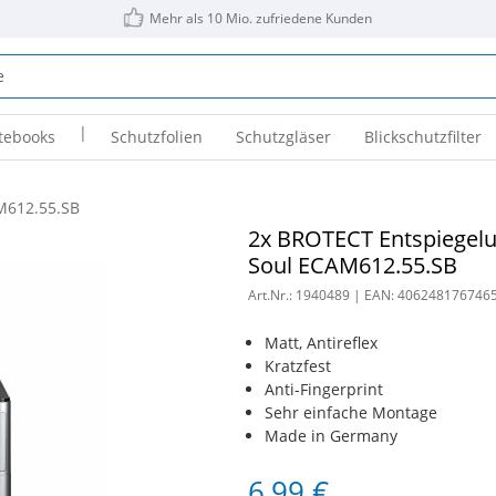
Mehr als 10 Mio. zufriedene Kunden
|
tebooks
Schutzfolien
Schutzgläser
Blickschutzfilter
M612.55.SB
2x BROTECT Entspiegelu
Soul ECAM612.55.SB
Art.Nr.:
1940489
| EAN:
406248176746
Matt, Antireflex
Kratzfest
Anti-Fingerprint
Sehr einfache Montage
Made in Germany
6,99 €