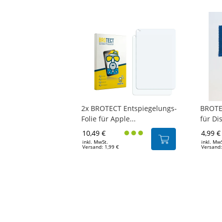
2x BROTECT Entspiegelungs-
BROTE
Folie für Apple...
für Di
10,49 €
4,99 €
inkl. MwSt.
inkl. Mw
Versand: 1,99 €
Versand: