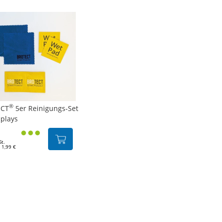
®
CT
5er Reinigungs-Set
splays
St.
 1,99 €