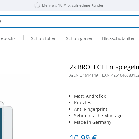
Mehr als 10 Mio. zufriedene Kunden
|
tebooks
Schutzfolien
Schutzgläser
Blickschutzfilter
2x BROTECT Entspiegelun
Art.Nr.:
1914149
| EAN:
425104638315
Matt, Antireflex
Kratzfest
Anti-Fingerprint
Sehr einfache Montage
Made in Germany
10,99 €