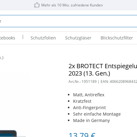
Mehr als 10 Mio. zufriedene Kunden
|
tebooks
Schutzfolien
Schutzgläser
Blickschutzfilter
.)
2x BROTECT Entspiegelu
2023 (13. Gen.)
Art.Nr.:
1951189
| EAN:
406620896843
Matt, Antireflex
Kratzfest
Anti-Fingerprint
Sehr einfache Montage
Made in Germany
13,79 €