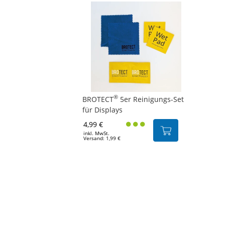
®
BROTECT
5er Reinigungs-Set
für Displays
4,99 €
inkl. MwSt.
Versand: 1,99 €