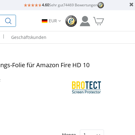
4.60
Sehr gut
74469 Bewertungen
EUR
|
Geschäftskunden
ngs-Folie für Amazon Fire HD 10
2
Menge